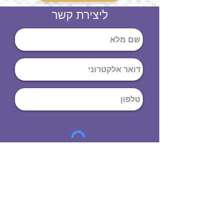
ליצירת קשר
שליחה
ט
לפון
:
03-644-9914
כתובת
: הנחושת
10
תל אביב יפו,
6971072
שעות פתיחה
8:00 - 19:00