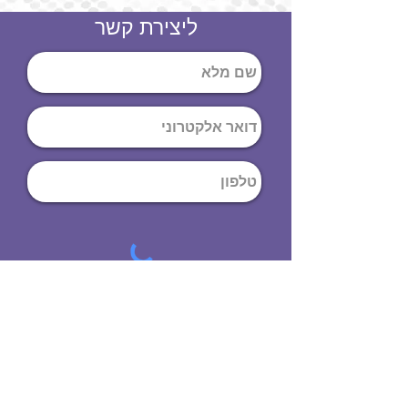
ליצירת קשר
שליחה
ט
לפון
:
03-644-9914
כתובת
: הנחושת
10
תל אביב יפו,
6971072
שעות פתיחה
8:00 - 19:00