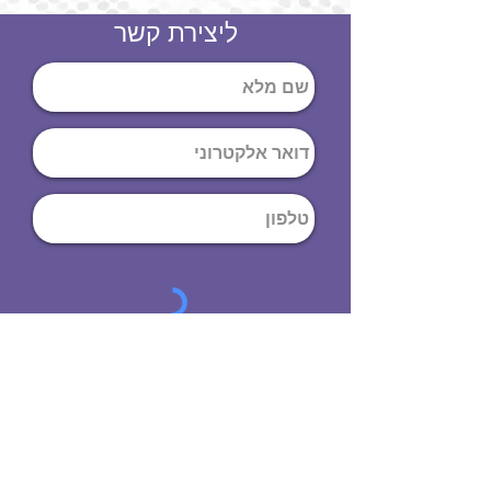
ליצירת קשר
שליחה
ט
לפון
:
03-644-9914
כתובת
: הנחושת
10
תל אביב יפו,
6971072
שעות פתיחה
8:00 - 19:00