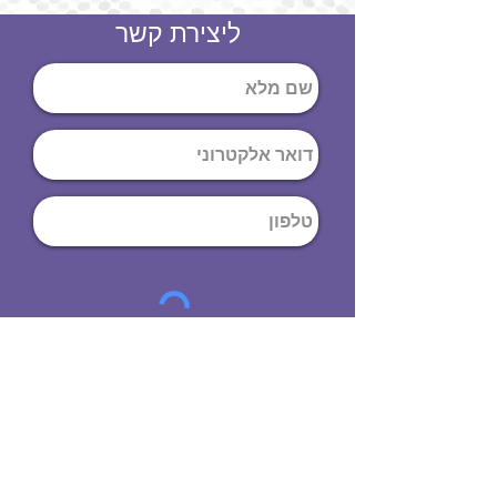
ליצירת קשר
שליחה
ט
לפון
:
03-644-9914
כתובת
: הנחושת
10
תל אביב יפו,
6971072
שעות פתיחה
8:00 - 19:00