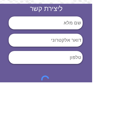
ליצירת קשר
שליחה
ט
לפון
:
03-644-9914
כתובת
: הנחושת
10
תל אביב יפו,
6971072
שעות פתיחה
8:00 - 19:00