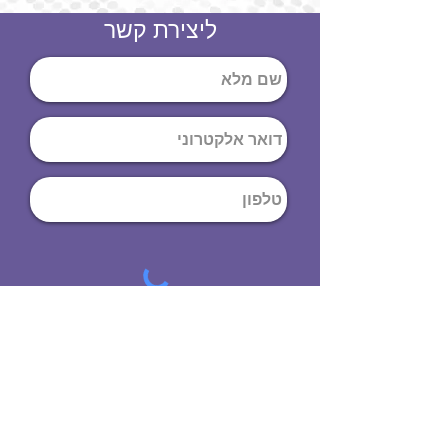
ליצירת קשר
שליחה
ט
לפון
:
03-644-9914
כתובת
: הנחושת
10
תל אביב יפו,
6971072
שעות פתיחה
8:00 - 19:00