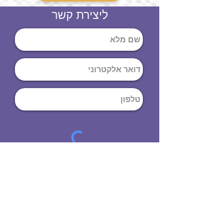
ליצירת קשר
שליחה
ט
לפון
:
03-644-9914
כתובת
: הנחושת
10
תל אביב יפו,
6971072
שעות פתיחה
8:00 - 19:00