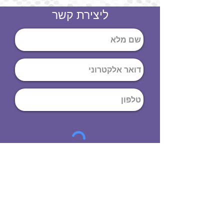
ליצירת קשר
שליחה
ט
לפון
:
03-644-9914
כתובת
: הנחושת
10
תל אביב יפו,
6971072
שעות פתיחה
8:00 - 19:00