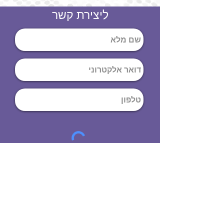
ליצירת קשר
שליחה
ט
לפון
:
03-644-9914
כתובת
: הנחושת
10
תל אביב יפו,
6971072
שעות פתיחה
8:00 - 19:00