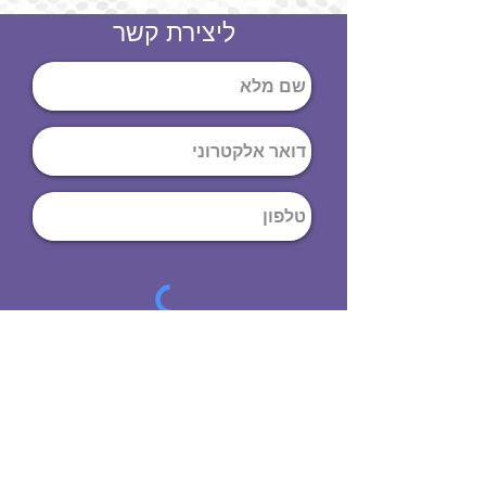
ליצירת קשר
שליחה
ט
לפון
:
03-644-9914
כתובת
: הנחושת
10
תל אביב יפו,
6971072
שעות פתיחה
8:00 - 19:00