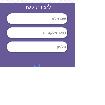
ליצירת קשר
שליחה
ט
לפון
:
03-644-9914
כתובת
: הנחושת
10
תל אביב יפו,
6971072
שעות פתיחה
8:00 - 19:00