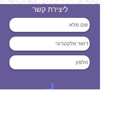
ליצירת קשר
שליחה
ט
לפון
:
03-644-9914
כתובת
: הנחושת
10
תל אביב יפו,
6971072
שעות פתיחה
8:00 - 19:00