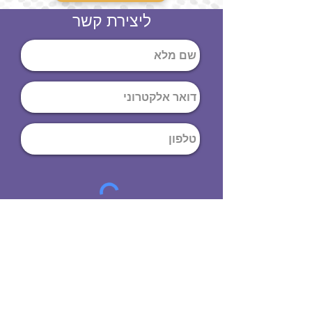
ליצירת קשר
שליחה
ט
לפון
:
03-644-9914
כתובת
: הנחושת
10
תל אביב יפו,
6971072
שעות פתיחה
8:00 - 19:00