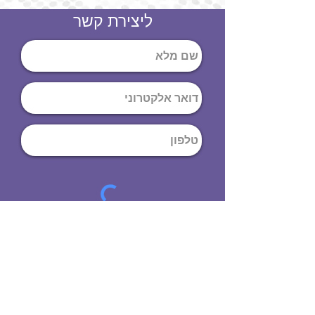
ליצירת קשר
שליחה
ט
לפון
:
03-644-9914
כתובת
: הנחושת
10
תל אביב יפו,
6971072
שעות פתיחה
8:00 - 19:00