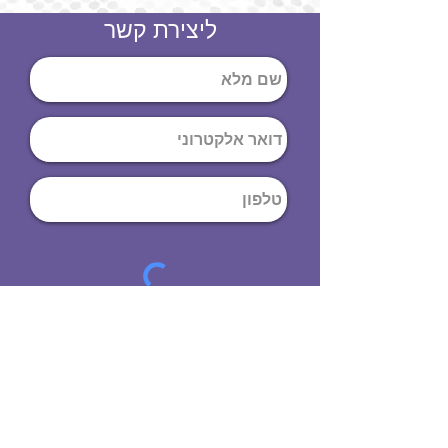
ליצירת קשר
שליחה
ט
לפון
:
03-644-9914
כתובת
: הנחושת
10
תל אביב יפו,
6971072
שעות פתיחה
8:00 - 19:00