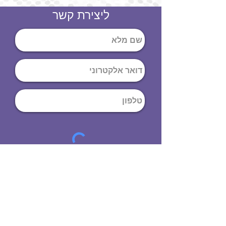
ליצירת קשר
שליחה
ט
לפון
:
03-644-9914
כתובת
: הנחושת
10
תל אביב יפו,
6971072
שעות פתיחה
8:00 - 19:00