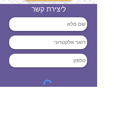
ליצירת קשר
שליחה
ט
לפון
:
03-644-9914
כתובת
: הנחושת
10
תל אביב יפו,
6971072
שעות פתיחה
8:00 - 19:00