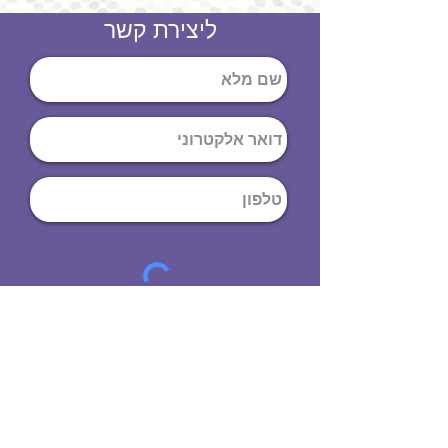
ליצירת קשר
שליחה
ט
לפון
:
03-644-9914
כתובת
: הנחושת
10
תל אביב יפו,
6971072
שעות פתיחה
8:00 - 19:00