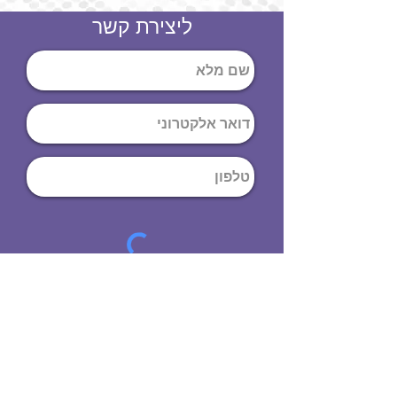
ליצירת קשר
שליחה
ט
לפון
:
03-644-9914
כתובת
: הנחושת
10
תל אביב יפו,
6971072
שעות פתיחה
8:00 - 19:00