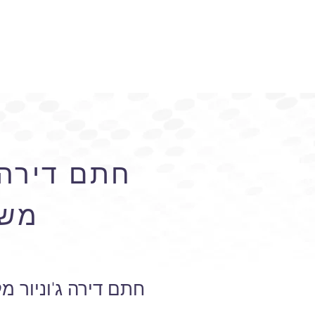
חתם דירה ג
משר
חתם דירה ג'וניור 