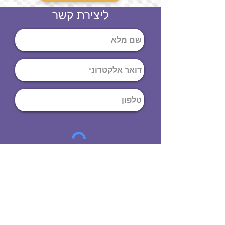
ליצירת קשר
שליחה
ט
לפון
:
03-644-9914
כתובת
: הנחושת
10
תל אביב יפו,
6971072
שעות פתיחה
8:00 - 19:00