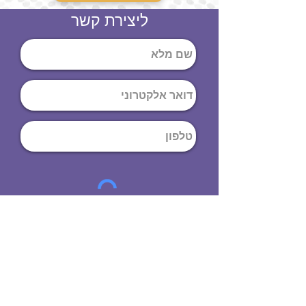
ליצירת קשר
שליחה
ט
לפון
:
03-644-9914
כתובת
: הנחושת
10
תל אביב יפו,
6971072
שעות פתיחה
8:00 - 19:00