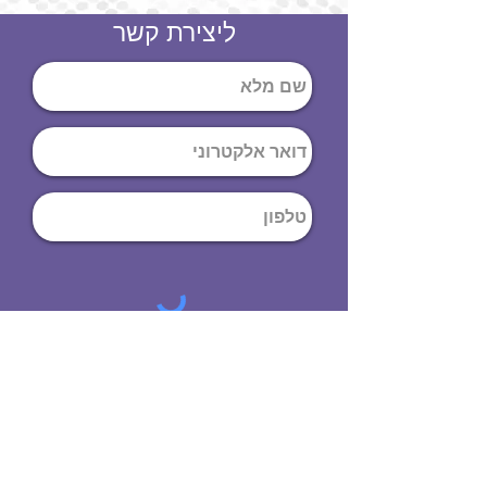
ליצירת קשר
שליחה
ט
לפון
:
03-644-9914
כתובת
: הנחושת
10
תל אביב יפו,
6971072
שעות פתיחה
8:00 - 19:00