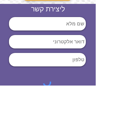
ליצירת קשר
שליחה
ט
לפון
:
03-644-9914
כתובת
: הנחושת
10
תל אביב יפו,
6971072
שעות פתיחה
8:00 - 19:00