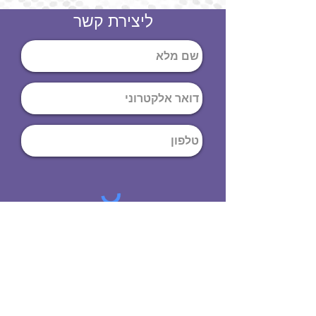
ליצירת קשר
שליחה
ט
לפון
:
03-644-9914
כתובת
: הנחושת
10
תל אביב יפו,
6971072
שעות פתיחה
8:00 - 19:00