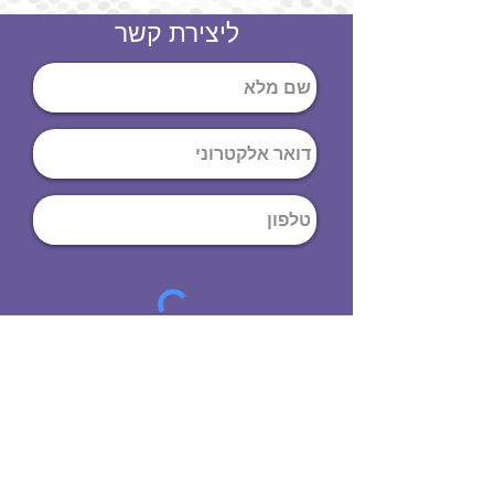
ליצירת קשר
שליחה
ט
לפון
:
03-644-9914
כתובת
: הנחושת
10
תל אביב יפו,
6971072
שעות פתיחה
8:00 - 19:00