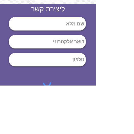
ליצירת קשר
שליחה
ט
לפון
:
03-644-9914
כתובת
: הנחושת
10
תל אביב יפו,
6971072
שעות פתיחה
8:00 - 19:00