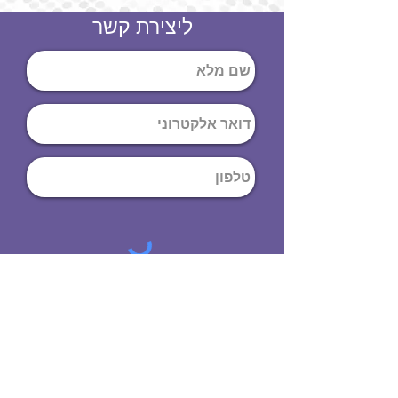
ליצירת קשר
שליחה
ט
לפון
:
03-644-9914
כתובת
: הנחושת
10
תל אביב יפו,
6971072
שעות פתיחה
8:00 - 19:00