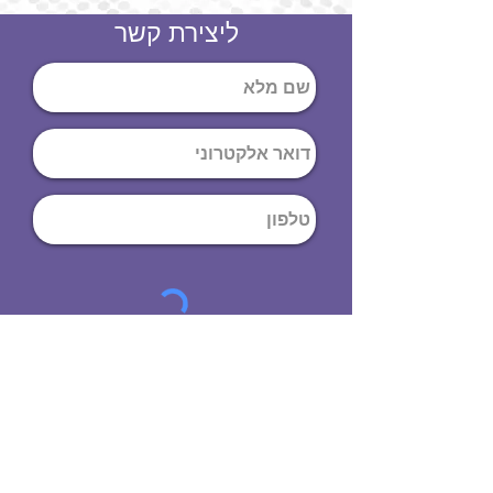
ליצירת קשר
שליחה
ט
לפון
:
03-644-9914
כתובת
: הנחושת
10
תל אביב יפו,
6971072
שעות פתיחה
8:00 - 19:00