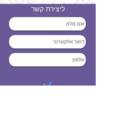
ליצירת קשר
שליחה
ט
לפון
:
03-644-9914
כתובת
: הנחושת
10
תל אביב יפו,
6971072
שעות פתיחה
8:00 - 19:00