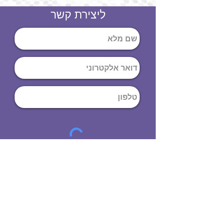
ליצירת קשר
שליחה
ט
לפון
:
03-644-9914
כתובת
: הנחושת
10
תל אביב יפו,
6971072
שעות פתיחה
8:00 - 19:00