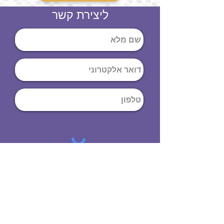
ליצירת קשר
שליחה
ט
לפון
:
03-644-9914
כתובת
: הנחושת
10
תל אביב יפו,
6971072
שעות פתיחה
8:00 - 19:00