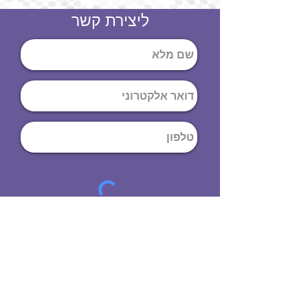
ליצירת קשר
שליחה
ט
לפון
:
03-644-9914
כתובת
: הנחושת
10
תל אביב יפו,
6971072
שעות פתיחה
8:00 - 19:00