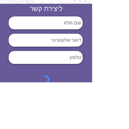
ליצירת קשר
שליחה
ט
לפון
:
03-644-9914
כתובת
: הנחושת
10
תל אביב יפו,
6971072
שעות פתיחה
8:00 - 19:00