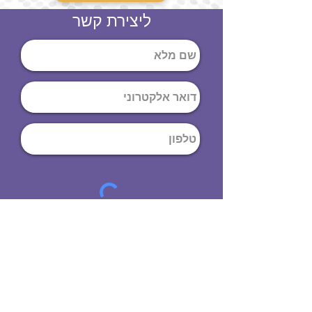
ליצירת קשר
שליחה
ט
לפון
:
03-644-9914
כתובת
: הנחושת
10
תל אביב יפו,
6971072
שעות פתיחה
8:00 - 19:00