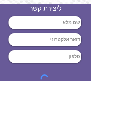
ליצירת קשר
שליחה
ט
לפון
:
03-644-9914
כתובת
: הנחושת
10
תל אביב יפו,
6971072
שעות פתיחה
8:00 - 19:00