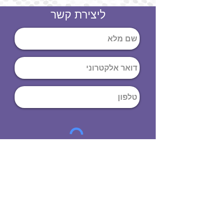
ליצירת קשר
שליחה
ט
לפון
:
03-644-9914
כתובת
: הנחושת
10
תל אביב יפו,
6971072
שעות פתיחה
8:00 - 19:00