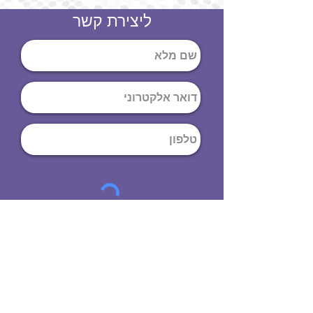
ליצירת קשר
שליחה
ט
לפון
:
03-644-9914
כתובת
: הנחושת
10
תל אביב יפו,
6971072
שעות פתיחה
8:00 - 19:00