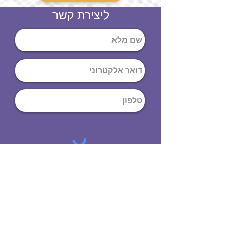
ליצירת קשר
שליחה
ט
לפון
:
03-644-9914
כתובת
: הנחושת
10
תל אביב יפו,
6971072
שעות פתיחה
8:00 - 19:00