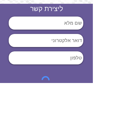
ליצירת קשר
שליחה
ט
לפון
:
03-644-9914
כתובת
: הנחושת
10
תל אביב יפו,
6971072
שעות פתיחה
8:00 - 19:00