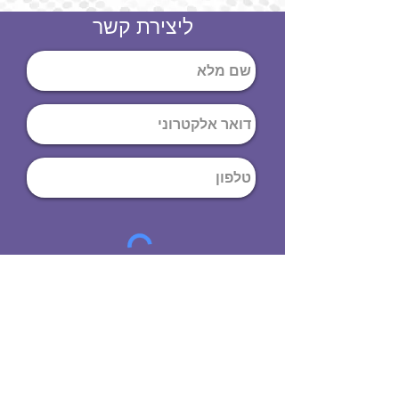
ליצירת קשר
שליחה
ט
לפון
:
03-644-9914
כתובת
: הנחושת
10
תל אביב יפו,
6971072
שעות פתיחה
8:00 - 19:00