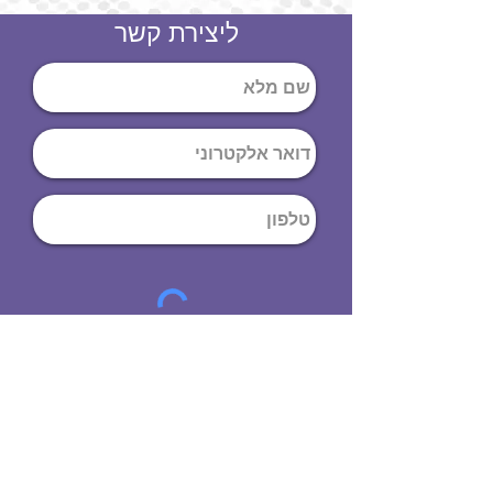
ליצירת קשר
שליחה
ט
לפון
:
03-644-9914
כתובת
: הנחושת
10
תל אביב יפו,
6971072
שעות פתיחה
8:00 - 19:00