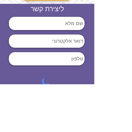
ליצירת קשר
שליחה
ט
לפון
:
03-644-9914
כתובת
: הנחושת
10
תל אביב יפו,
6971072
שעות פתיחה
8:00 - 19:00